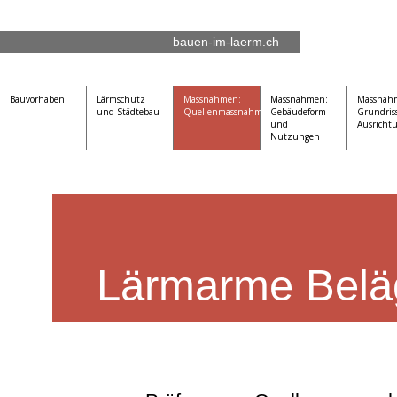
bauen-im-laerm.ch
Bauvorhaben
Lärmschutz
Massnahmen:
Massnahmen:
Massnah
und Städtebau
Quellen­­massnahmen
Gebäudeform
Grundris
und
Ausricht
Nutzungen
Lärmarme Belä