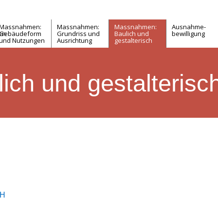
Massnahmen:
Massnahmen:
Massnahmen:
Ausnahme-
en
Gebäudeform
Grundriss und
Baulich und
­­­bewilligung
und Nutzungen
Ausrichtung
gestalterisch
lich und gestalterisc
ZH