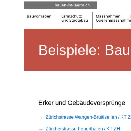
bauen-im-laerm.ch
Bauvorhaben
Lärmschutz
Massnahmen:
und Städtebau
Quellen­­massnahm
Beispiele: Bau
Erker und Gebäudevorsprünge
Zürichstrasse Wangen-Brüttisellen / KT 
Zürcherstrasse Feuerthalen / KT ZH