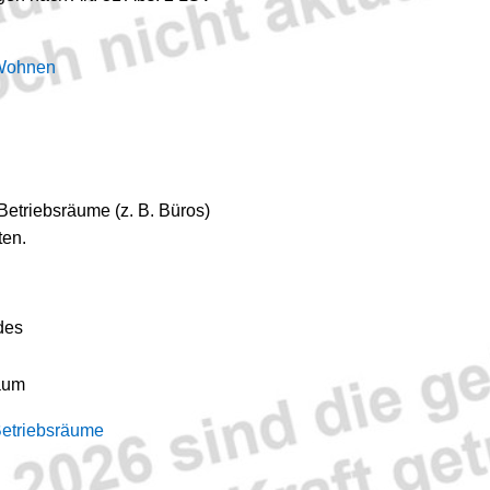
 Wohnen
Betriebsräume (z. B. Büros)
ten.
des
aum
Betriebsräume