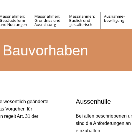
Massnahmen:
Massnahmen:
Massnahmen:
Ausnahme-
en
Gebäudeform
Grundriss und
Baulich und
­­­bewilligung
und Nutzungen
Ausrichtung
gestalterisch
e Bauvorhaben
Aussenhülle
e wesentlich geänderte
s Vorgehen für
Bei allen beschriebenen u
 regelt Art. 31 der
sind die Anforderungen an
einzuhalten.