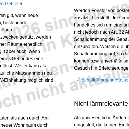
ten Gebieten
Werden Fenster von besteh
en gilt, wenn neue
zusätzlich erstellt, der Gr
n, bestehende
handelt es sich um eine u
höherer
nicht jedoch nach Art. 32 A
hnzwecken genutzt werden
Schalldämmung der Gebäu
cher Räume erheblich
einzuhalten. Weisen die ü
gilt aber auch, wenn
Schalldämmung auf, so das
g eines Gebäudes eine
können bzw. unverhältnism
lässt. Weiter kann als
Gesuch hin Erleichterung
bauliche Massnahmen neu
Schalldämmung Ausse
W-Einhaltung möglich sind.
Nicht lärmrelevant
Als unwesentliche Änderun
ten als auch durch An-
eingestuft, die keinen Einfl
ht neuer Wohnraum durch