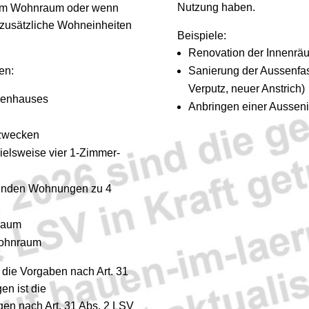
Nutzung haben.
em Wohnraum oder wenn
usätzliche Wohneinheiten
Beispiele:
Renovation der Innenrä
en:
Sanierung der Aussenfas
Verputz, neuer Anstrich)
lienhauses
Anbringen einer Ausseni
zwecken
elsweise vier 1-Zimmer-
henden Wohnungen zu 4
raum
Wohnraum
die Vorgaben nach Art. 31
n ist die
en nach Art. 31 Abs. 2 LSV